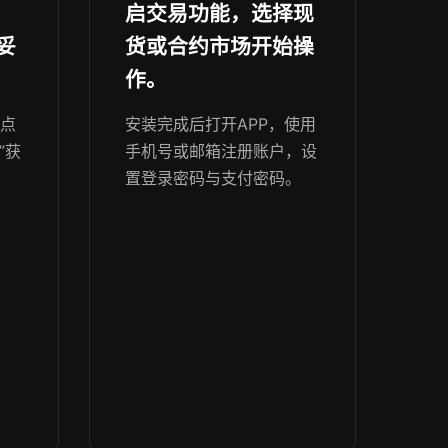
启交易功能，选择现
妥
货或合约市场开始操
作。
，点
安装完成后打开APP，使用
”获
手机号或邮箱注册账户，设
置登录密码与支付密码。