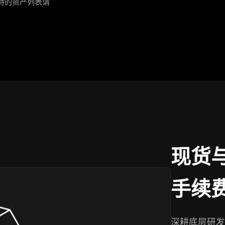
支持的资产列表请
现货
手续
深耕底层研发