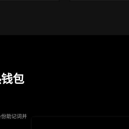
热钱包
备份助记词并