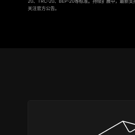
20、TRC-20、BEP-20等标准。持续扩展中，最新
关注官方公告。