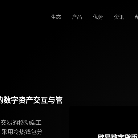
生态
产品
优势
资讯
球的数字资产交互与管
与交易的移动端工
。采用冷热钱包分